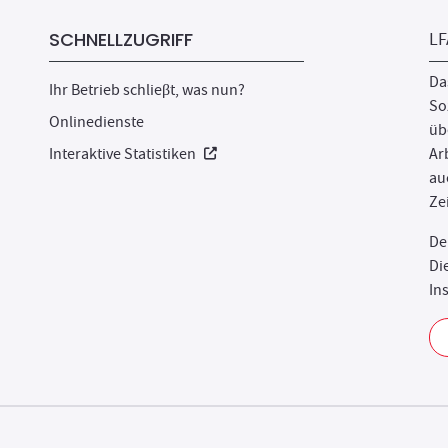
SCHNELLZUGRIFF
LF
Das
Ihr Betrieb schlieβt, was nun?
So
Onlinedienste
üb
Neues Fenster
Interaktive Statistiken
Ar
au
Ze
De
Di
In