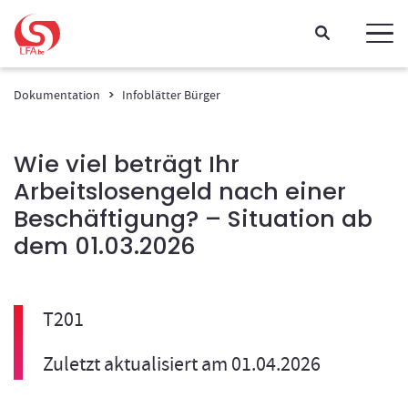
Gehen Sie direkt zum Inhalt
Dokumentation
Infoblätter Bürger
Wie viel beträgt Ihr
Arbeitslosengeld nach einer
Beschäftigung? – Situation ab
dem 01.03.2026
T201
Zuletzt aktualisiert am 01.04.2026