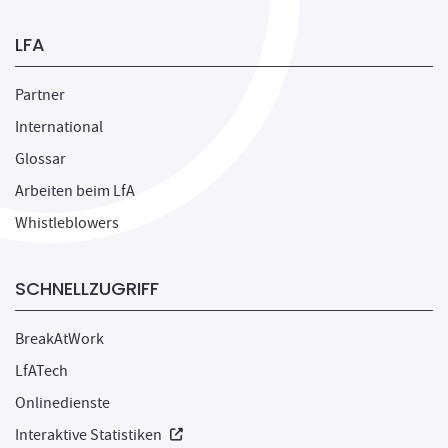
LFA
Partner
International
Glossar
Arbeiten beim LfA
Whistleblowers
SCHNELLZUGRIFF
BreakAtWork
LfATech
Onlinedienste
Neues Fenster
Interaktive Statistiken