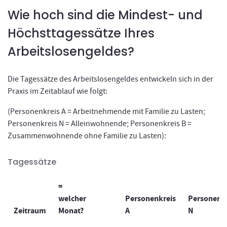
Wie hoch sind die Mindest- und
Höchsttagessätze Ihres
Arbeitslosengeldes?
Die Tagessätze des Arbeitslosengeldes entwickeln sich in der
Praxis im Zeitablauf wie folgt:
(Personenkreis A = Arbeitnehmende mit Familie zu Lasten;
Personenkreis N = Alleinwohnende; Personenkreis B =
Zusammenwohnende ohne Familie zu Lasten):
Tagessätze
=
welcher
Personenkreis
Personenkr
Zeitraum
Monat?
A
N