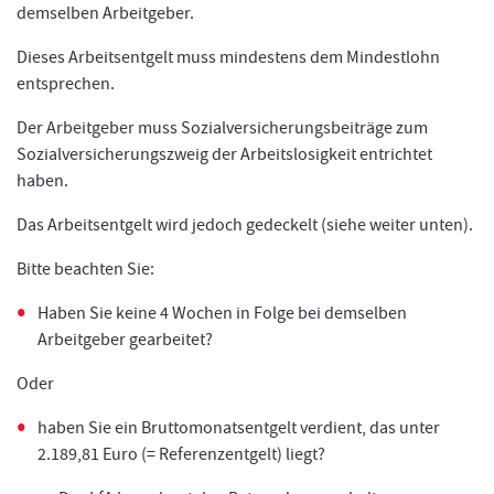
demselben Arbeitgeber.
Dieses Arbeitsentgelt muss mindestens dem Mindestlohn
entsprechen.
Der Arbeitgeber muss Sozialversicherungsbeiträge zum
Sozialversicherungszweig der Arbeitslosigkeit entrichtet
haben.
Das Arbeitsentgelt wird jedoch gedeckelt (siehe weiter unten).
Bitte beachten Sie:
Haben Sie keine 4 Wochen in Folge bei demselben
Arbeitgeber gearbeitet?
Oder
haben Sie ein Bruttomonatsentgelt verdient, das unter
2.189,81 Euro (= Referenzentgelt) liegt?