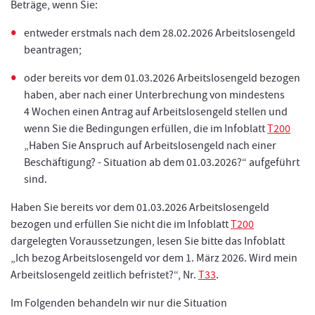
Beträge, wenn Sie:
entweder erstmals nach dem 28.02.2026 Arbeitslosengeld
beantragen;
oder bereits vor dem 01.03.2026 Arbeitslosengeld bezogen
haben, aber nach einer Unterbrechung von mindestens
4 Wochen einen Antrag auf Arbeitslosengeld stellen und
wenn Sie die Bedingungen erfüllen, die im Infoblatt
T200
„Haben Sie Anspruch auf Arbeitslosengeld nach einer
Beschäftigung? - Situation ab dem 01.03.2026?“ aufgeführt
sind.
Haben Sie bereits vor dem 01.03.2026 Arbeitslosengeld
bezogen und erfüllen Sie nicht die im Infoblatt
T200
dargelegten Voraussetzungen, lesen Sie bitte das Infoblatt
„Ich bezog Arbeitslosengeld vor dem 1. März 2026. Wird mein
Arbeitslosengeld zeitlich befristet?“, Nr.
T33
.
Im Folgenden behandeln wir nur die Situation