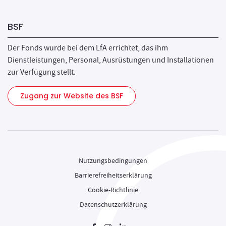
BSF
Der Fonds wurde bei dem LfA errichtet, das ihm
Dienstleistungen, Personal, Ausrüstungen und Installationen
zur Verfügung stellt.
Zugang zur Website des BSF
Nutzungsbedingungen
Barrierefreiheitserklärung
Cookie-Richtlinie
Datenschutzerklärung