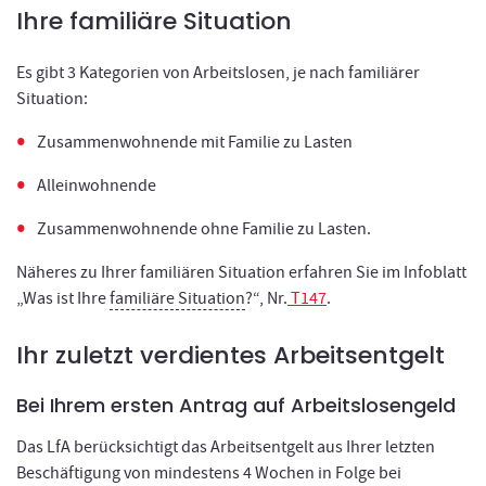
Ihre familiäre Situation
Es gibt 3 Kategorien von Arbeitslosen, je nach familiärer
Situation:
Zusammenwohnende mit Familie zu Lasten
Alleinwohnende
Zusammenwohnende ohne Familie zu Lasten.
Näheres zu Ihrer familiären Situation erfahren Sie im Infoblatt
„Was ist Ihre
familiäre Situation
?“, Nr.
T147
.
Ihr zuletzt verdientes Arbeitsentgelt
Bei Ihrem ersten Antrag auf Arbeitslosengeld
Das LfA berücksichtigt das Arbeitsentgelt aus Ihrer letzten
Beschäftigung von mindestens 4 Wochen in Folge bei