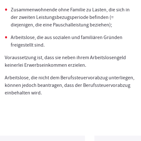
Zusammenwohnende ohne Familie zu Lasten, die sich in
der zweiten Leistungsbezugsperiode befinden (=
diejenigen, die eine Pauschalleistung beziehen);
Arbeitslose, die aus sozialen und familiären Gründen
freigestellt sind.
Voraussetzung ist, dass sie neben ihrem Arbeitslosengeld
keinerlei Erwerbseinkommen erzielen.
Arbeitslose, die nicht dem Berufssteuervorabzug unterliegen,
können jedoch beantragen, dass der Berufssteuervorabzug
einbehalten wird.