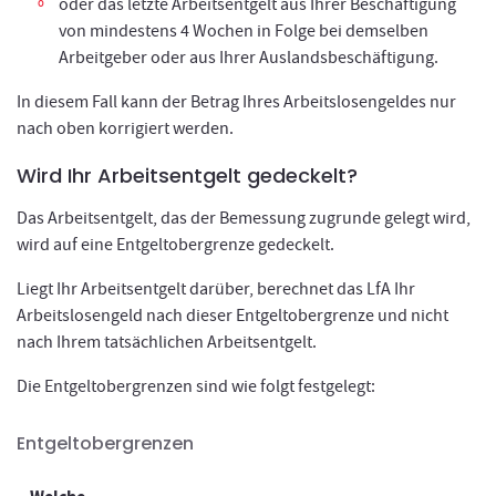
oder das letzte Arbeitsentgelt aus Ihrer Beschäftigung
von mindestens 4 Wochen in Folge bei demselben
Arbeitgeber oder aus Ihrer Auslandsbeschäftigung.
In diesem Fall kann der Betrag Ihres Arbeitslosengeldes nur
nach oben korrigiert werden.
Wird Ihr Arbeitsentgelt gedeckelt?
Das Arbeitsentgelt, das der Bemessung zugrunde gelegt wird,
wird auf eine Entgeltobergrenze gedeckelt.
Liegt Ihr Arbeitsentgelt darüber, berechnet das LfA Ihr
Arbeitslosengeld nach dieser Entgeltobergrenze und nicht
nach Ihrem tatsächlichen Arbeitsentgelt.
Die Entgeltobergrenzen sind wie folgt festgelegt:
Entgeltobergrenzen