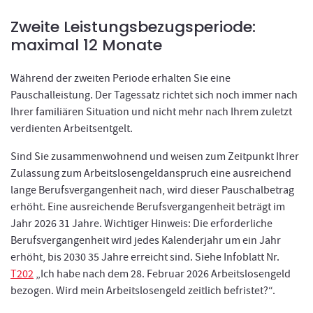
Zweite Leistungsbezugsperiode:
maximal 12 Monate
Während der zweiten Periode erhalten Sie eine
Pauschalleistung. Der Tagessatz richtet sich noch immer nach
Ihrer familiären Situation und nicht mehr nach Ihrem zuletzt
verdienten Arbeitsentgelt.
Sind Sie zusammenwohnend und weisen zum Zeitpunkt Ihrer
Zulassung zum Arbeitslosengeldanspruch eine ausreichend
lange Berufsvergangenheit nach, wird dieser Pauschalbetrag
erhöht. Eine ausreichende Berufsvergangenheit beträgt im
Jahr 2026 31 Jahre. Wichtiger Hinweis: Die erforderliche
Berufsvergangenheit wird jedes Kalenderjahr um ein Jahr
erhöht, bis 2030 35 Jahre erreicht sind. Siehe Infoblatt Nr.
T202
„Ich habe nach dem 28. Februar 2026 Arbeitslosengeld
bezogen. Wird mein Arbeitslosengeld zeitlich befristet?“.