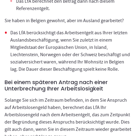
Das LfA berechnet den Betrag dann nach diesem
Referenzentgelt.
Sie haben in Belgien gewohnt, aber im Ausland gearbeitet?
Das LfA berücksichtigt das Arbeitsentgelt aus Ihrer letzten
Auslandsbeschäftigung, wenn Sie zuletzt in einem
Mitgliedstaat der Europäischen Union, in Island,
Liechtenstein, Norwegen oder der Schweiz beschäftigt und
sozialversichert waren, während Ihr Wohnsitz in Belgien
lag. Die Dauer dieser Beschäftigung spielt keine Rolle.
Bei einem späteren Antrag nach einer
Unterbrechung Ihrer Arbeitslosigkeit
Solange Sie sich im Zeitraum befinden, in dem Sie Anspruch
auf Arbeitslosengeld haben, berechnet das LfA Ihr
Arbeitslosengeld nach dem Arbeitsentgelt, das zum Zeitpunkt
der Begründung dieses Anspruchs berücksichtigt wurde. Dies
gilt auch dann, wenn Sie in diesem Zeitraum wieder gearbeitet