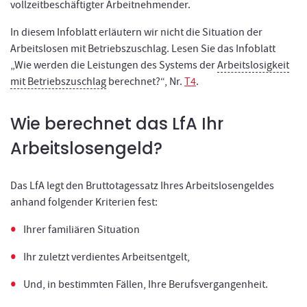
vollzeitbeschäftigter Arbeitnehmender.
In diesem Infoblatt erläutern wir nicht die Situation der
Arbeitslosen mit Betriebszuschlag. Lesen Sie das Infoblatt
„Wie werden die Leistungen des Systems der
Arbeitslosigkeit
mit Betriebszuschlag
berechnet?“, Nr.
T4
.
Wie berechnet das LfA Ihr
Arbeitslosengeld?
Das LfA legt den Bruttotagessatz Ihres Arbeitslosengeldes
anhand folgender Kriterien fest:
Ihrer familiären Situation
Ihr zuletzt verdientes Arbeitsentgelt,
Und, in bestimmten Fällen, Ihre Berufsvergangenheit.